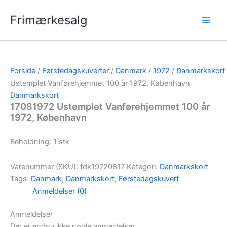
Gå
Frimærkesalg
til
indholdet
Forside
/
Førstedagskuverter
/
Danmark
/
1972
/
Danmarkskort
Ustemplet Vanførehjemmet 100 år 1972, København
Danmarkskort
17081972 Ustemplet Vanførehjemmet 100 år
1972, København
Beholdning: 1 stk
Varenummer (SKU):
fdk19720817
Kategori:
Danmarkskort
Tags:
Danmark
,
Danmarkskort
,
Førstedagskuvert
Anmeldelser (0)
Anmeldelser
Der er endnu ikke nogle anmeldelser.