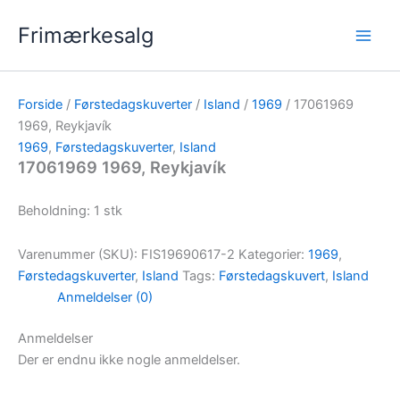
Gå
Frimærkesalg
til
indholdet
Forside
/
Førstedagskuverter
/
Island
/
1969
/ 17061969
1969, Reykjavík
1969
,
Førstedagskuverter
,
Island
17061969 1969, Reykjavík
Beholdning: 1 stk
Varenummer (SKU):
FIS19690617-2
Kategorier:
1969
,
Førstedagskuverter
,
Island
Tags:
Førstedagskuvert
,
Island
Anmeldelser (0)
Anmeldelser
Der er endnu ikke nogle anmeldelser.