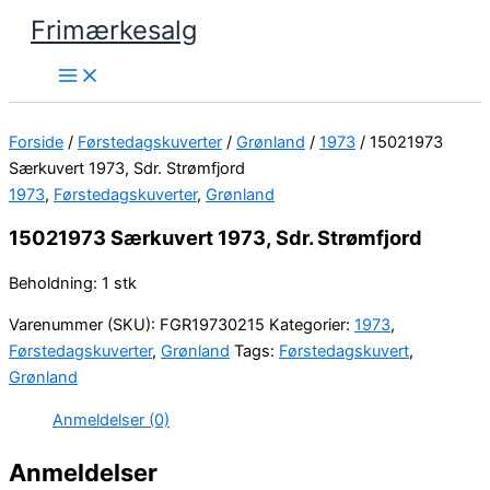
Gå
Frimærkesalg
til
indholdet
Forside
/
Førstedagskuverter
/
Grønland
/
1973
/ 15021973
Særkuvert 1973, Sdr. Strømfjord
1973
,
Førstedagskuverter
,
Grønland
15021973 Særkuvert 1973, Sdr. Strømfjord
Beholdning: 1 stk
Varenummer (SKU):
FGR19730215
Kategorier:
1973
,
Førstedagskuverter
,
Grønland
Tags:
Førstedagskuvert
,
Grønland
Anmeldelser (0)
Anmeldelser