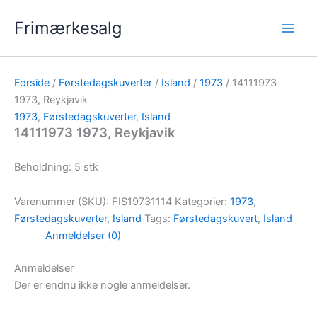
Gå
Frimærkesalg
til
indholdet
Forside
/
Førstedagskuverter
/
Island
/
1973
/ 14111973
1973, Reykjavik
1973
,
Førstedagskuverter
,
Island
14111973 1973, Reykjavik
Beholdning: 5 stk
Varenummer (SKU):
FIS19731114
Kategorier:
1973
,
Førstedagskuverter
,
Island
Tags:
Førstedagskuvert
,
Island
Anmeldelser (0)
Anmeldelser
Der er endnu ikke nogle anmeldelser.