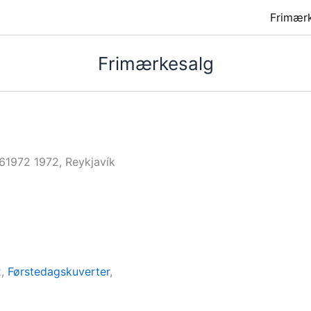
Frimær
Frimærkesalg
61972 1972, Reykjavík
2
,
Førstedagskuverter
,