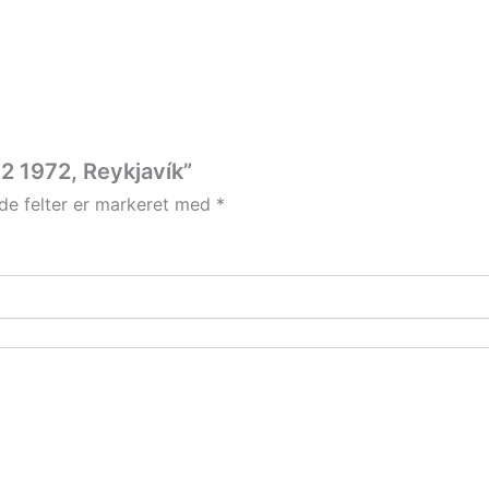
2 1972, Reykjavík”
e felter er markeret med
*