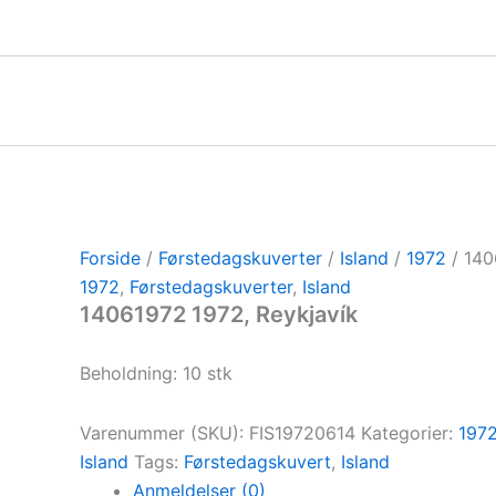
Gå
til
indholdet
Forside
/
Førstedagskuverter
/
Island
/
1972
/ 140
1972
,
Førstedagskuverter
,
Island
14061972 1972, Reykjavík
Beholdning: 10 stk
Varenummer (SKU):
FIS19720614
Kategorier:
197
Island
Tags:
Førstedagskuvert
,
Island
Anmeldelser (0)