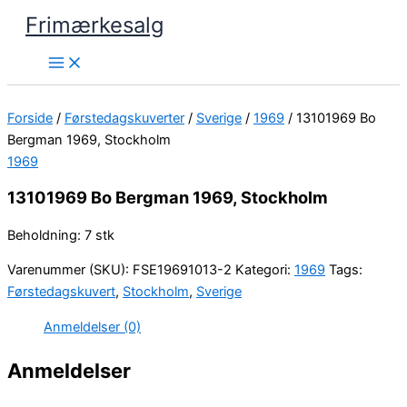
Gå
Frimærkesalg
til
indholdet
Forside
/
Førstedagskuverter
/
Sverige
/
1969
/ 13101969 Bo
Bergman 1969, Stockholm
1969
13101969 Bo Bergman 1969, Stockholm
Beholdning: 7 stk
Varenummer (SKU):
FSE19691013-2
Kategori:
1969
Tags:
Førstedagskuvert
,
Stockholm
,
Sverige
Anmeldelser (0)
Anmeldelser