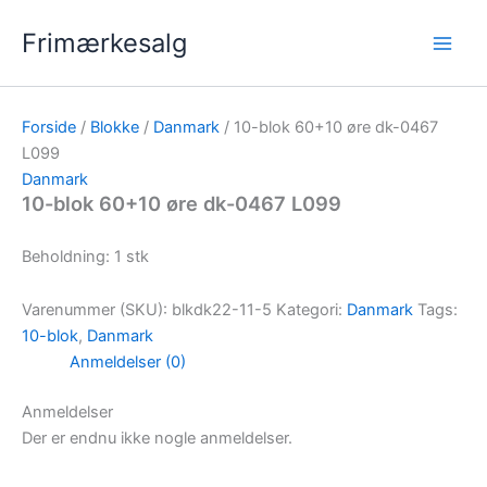
Gå
Frimærkesalg
til
indholdet
Forside
/
Blokke
/
Danmark
/ 10-blok 60+10 øre dk-0467
L099
Danmark
10-blok 60+10 øre dk-0467 L099
Beholdning: 1 stk
Varenummer (SKU):
blkdk22-11-5
Kategori:
Danmark
Tags:
10-blok
,
Danmark
Anmeldelser (0)
Anmeldelser
Der er endnu ikke nogle anmeldelser.