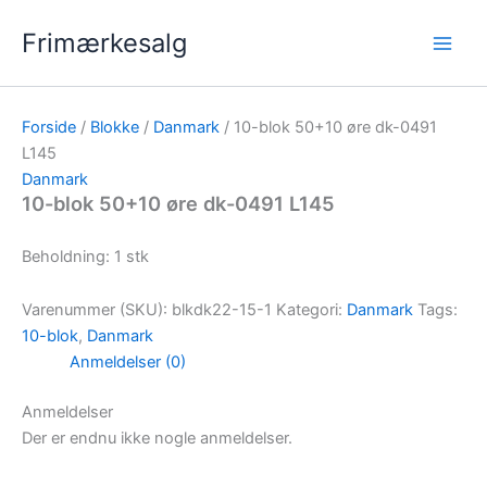
Gå
Frimærkesalg
til
indholdet
Forside
/
Blokke
/
Danmark
/ 10-blok 50+10 øre dk-0491
L145
Danmark
10-blok 50+10 øre dk-0491 L145
Beholdning: 1 stk
Varenummer (SKU):
blkdk22-15-1
Kategori:
Danmark
Tags:
10-blok
,
Danmark
Anmeldelser (0)
Anmeldelser
Der er endnu ikke nogle anmeldelser.