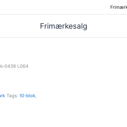
Frimær
Frimærkesalg
dk-0439 L064
rk
Tags:
10-blok
,