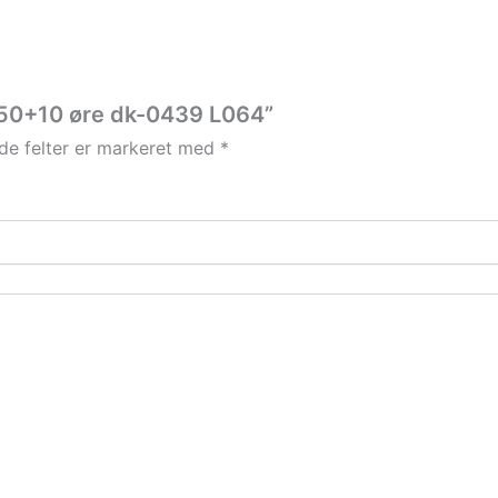
k 50+10 øre dk-0439 L064”
e felter er markeret med
*