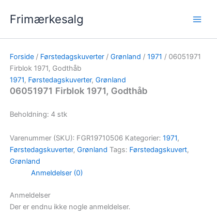
Gå
Frimærkesalg
til
indholdet
Forside
/
Førstedagskuverter
/
Grønland
/
1971
/ 06051971
Firblok 1971, Godthåb
1971
,
Førstedagskuverter
,
Grønland
06051971 Firblok 1971, Godthåb
Beholdning: 4 stk
Varenummer (SKU):
FGR19710506
Kategorier:
1971
,
Førstedagskuverter
,
Grønland
Tags:
Førstedagskuvert
,
Grønland
Anmeldelser (0)
Anmeldelser
Der er endnu ikke nogle anmeldelser.