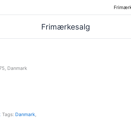
Frimær
Frimærkesalg
75, Danmark
k
Tags:
Danmark
,