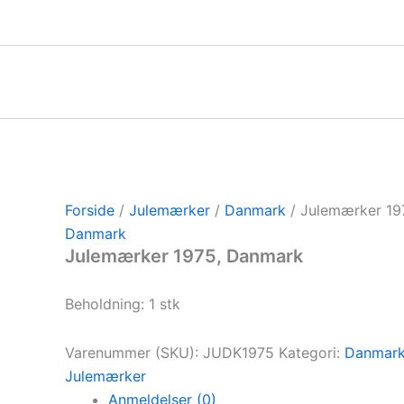
Gå
til
indholdet
Forside
/
Julemærker
/
Danmark
/ Julemærker 19
Danmark
Julemærker 1975, Danmark
Beholdning: 1 stk
Varenummer (SKU):
JUDK1975
Kategori:
Danmar
Julemærker
Anmeldelser (0)