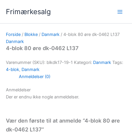
Gå
Frimærkesalg
til
indholdet
Forside
/
Blokke
/
Danmark
/ 4-blok 80 øre dk-0462 L137
Danmark
4-blok 80 øre dk-0462 L137
Varenummer (SKU):
blkdk17-19-1
Kategori:
Danmark
Tags:
4-blok
,
Danmark
Anmeldelser (0)
Anmeldelser
Der er endnu ikke nogle anmeldelser.
Vær den første til at anmelde “4-blok 80 øre
dk-0462 L137”