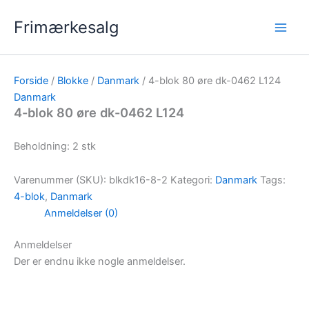
Gå
Frimærkesalg
til
indholdet
Forside
/
Blokke
/
Danmark
/ 4-blok 80 øre dk-0462 L124
Danmark
4-blok 80 øre dk-0462 L124
Beholdning: 2 stk
Varenummer (SKU):
blkdk16-8-2
Kategori:
Danmark
Tags:
4-blok
,
Danmark
Anmeldelser (0)
Anmeldelser
Der er endnu ikke nogle anmeldelser.