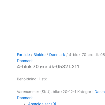
Gå
til
indholdet
Forside
/
Blokke
/
Danmark
/ 4-blok 70 øre dk-0
Danmark
4-blok 70 øre dk-0532 L211
Beholdning: 1 stk
Varenummer (SKU):
blkdk20-12-1
Kategori:
Danm
Danmark
Anmeldelser (0)