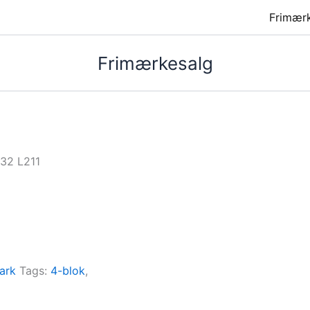
Frimær
Frimærkesalg
532 L211
ark
Tags:
4-blok
,