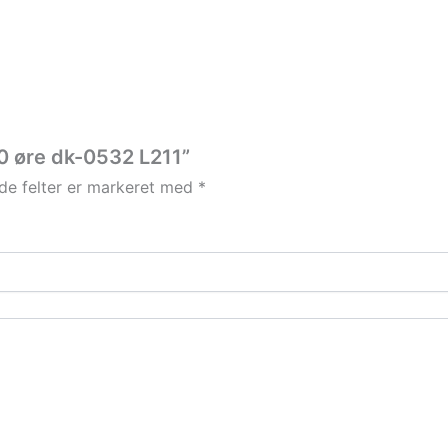
70 øre dk-0532 L211”
e felter er markeret med
*