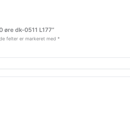
60 øre dk-0511 L177”
e felter er markeret med
*