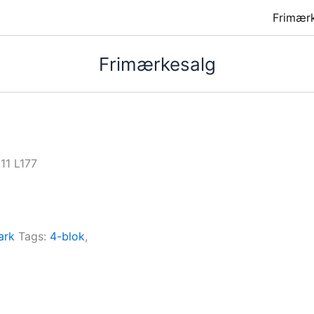
Frimær
Frimærkesalg
11 L177
ark
Tags:
4-blok
,