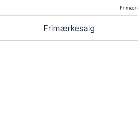
Frimær
Frimærkesalg