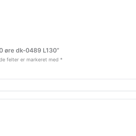
60 øre dk-0489 L130”
e felter er markeret med
*