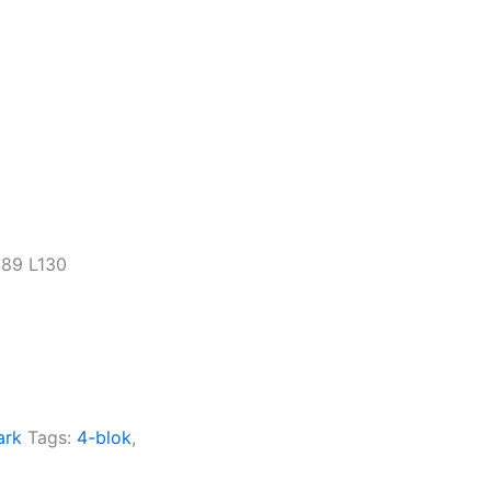
489 L130
ark
Tags:
4-blok
,