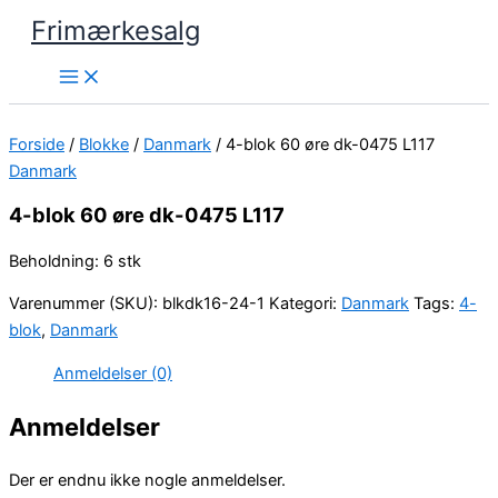
Gå
Frimærkesalg
til
indholdet
Forside
/
Blokke
/
Danmark
/ 4-blok 60 øre dk-0475 L117
Danmark
4-blok 60 øre dk-0475 L117
Beholdning: 6 stk
Varenummer (SKU):
blkdk16-24-1
Kategori:
Danmark
Tags:
4-
blok
,
Danmark
Anmeldelser (0)
Anmeldelser
Der er endnu ikke nogle anmeldelser.