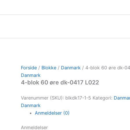
Gå
til
indholdet
Forside
/
Blokke
/
Danmark
/ 4-blok 60 øre dk-0
Danmark
4-blok 60 øre dk-0417 L022
Varenummer (SKU):
blkdk17-1-5
Kategori:
Danma
Danmark
Anmeldelser (0)
Anmeldelser