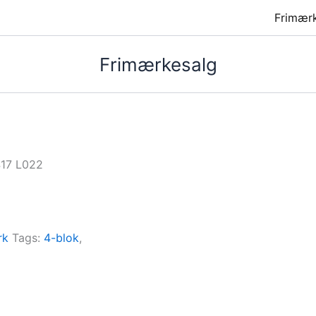
Frimær
Frimærkesalg
417 L022
rk
Tags:
4-blok
,