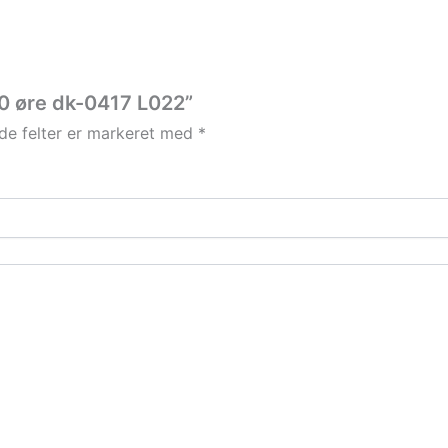
60 øre dk-0417 L022”
e felter er markeret med
*