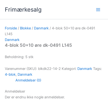
Gå
Frimærkesalg
til
indholdet
Forside
/
Blokke
/
Danmark
/ 4-blok 50+10 øre dk-0491
L145
Danmark
4-blok 50+10 øre dk-0491 L145
Beholdning: 5 stk
Varenummer (SKU):
blkdk22-14-2
Kategori:
Danmark
Tags:
4-blok
,
Danmark
Anmeldelser (0)
Anmeldelser
Der er endnu ikke nogle anmeldelser.