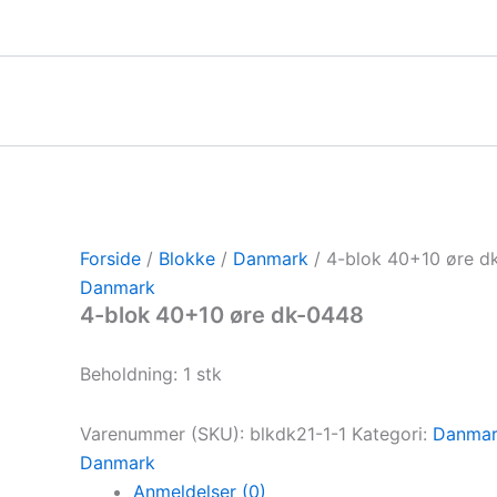
Gå
til
indholdet
Forside
/
Blokke
/
Danmark
/ 4-blok 40+10 øre d
Danmark
4-blok 40+10 øre dk-0448
Beholdning: 1 stk
Varenummer (SKU):
blkdk21-1-1
Kategori:
Danma
Danmark
Anmeldelser (0)