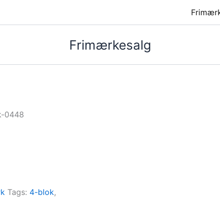
Frimær
Frimærkesalg
k-0448
rk
Tags:
4-blok
,