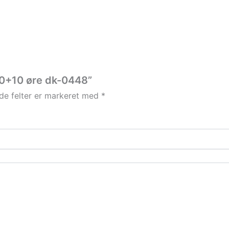
 40+10 øre dk-0448”
e felter er markeret med
*