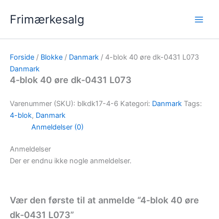
Gå
Frimærkesalg
til
indholdet
Forside
/
Blokke
/
Danmark
/ 4-blok 40 øre dk-0431 L073
Danmark
4-blok 40 øre dk-0431 L073
Varenummer (SKU):
blkdk17-4-6
Kategori:
Danmark
Tags:
4-blok
,
Danmark
Anmeldelser (0)
Anmeldelser
Der er endnu ikke nogle anmeldelser.
Vær den første til at anmelde “4-blok 40 øre
dk-0431 L073”