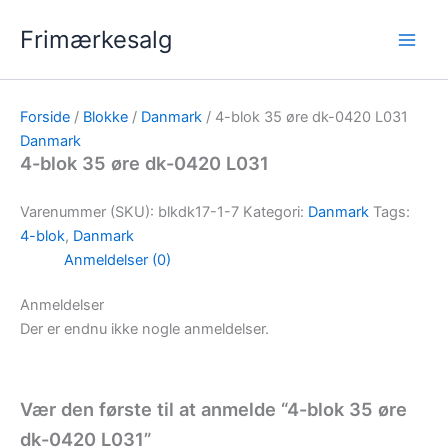
Gå
Frimærkesalg
til
indholdet
Forside
/
Blokke
/
Danmark
/ 4-blok 35 øre dk-0420 L031
Danmark
4-blok 35 øre dk-0420 L031
Varenummer (SKU):
blkdk17-1-7
Kategori:
Danmark
Tags:
4-blok
,
Danmark
Anmeldelser (0)
Anmeldelser
Der er endnu ikke nogle anmeldelser.
Vær den første til at anmelde “4-blok 35 øre
dk-0420 L031”