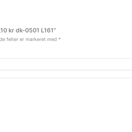
,10 kr dk-0501 L161”
e felter er markeret med
*