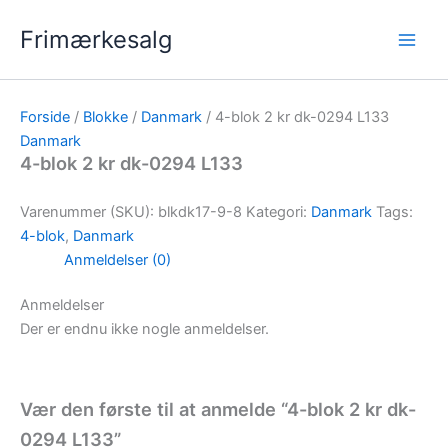
Gå
Frimærkesalg
til
indholdet
Forside
/
Blokke
/
Danmark
/ 4-blok 2 kr dk-0294 L133
Danmark
4-blok 2 kr dk-0294 L133
Varenummer (SKU):
blkdk17-9-8
Kategori:
Danmark
Tags:
4-blok
,
Danmark
Anmeldelser (0)
Anmeldelser
Der er endnu ikke nogle anmeldelser.
Vær den første til at anmelde “4-blok 2 kr dk-
0294 L133”