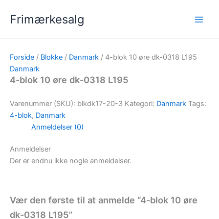
Gå
Frimærkesalg
til
indholdet
Forside
/
Blokke
/
Danmark
/ 4-blok 10 øre dk-0318 L195
Danmark
4-blok 10 øre dk-0318 L195
Varenummer (SKU):
blkdk17-20-3
Kategori:
Danmark
Tags:
4-blok
,
Danmark
Anmeldelser (0)
Anmeldelser
Der er endnu ikke nogle anmeldelser.
Vær den første til at anmelde “4-blok 10 øre
dk-0318 L195”