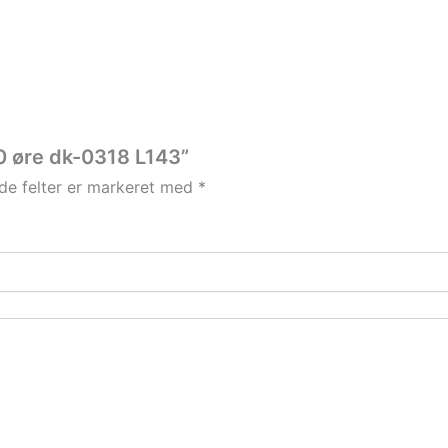
10 øre dk-0318 L143”
e felter er markeret med
*