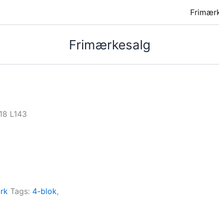
Frimær
Frimærkesalg
18 L143
rk
Tags:
4-blok
,