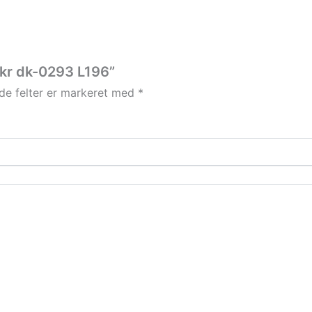
1 kr dk-0293 L196”
e felter er markeret med
*