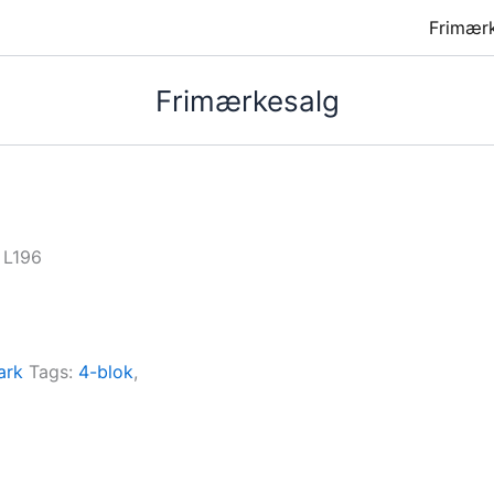
Frimær
Frimærkesalg
 L196
ark
Tags:
4-blok
,