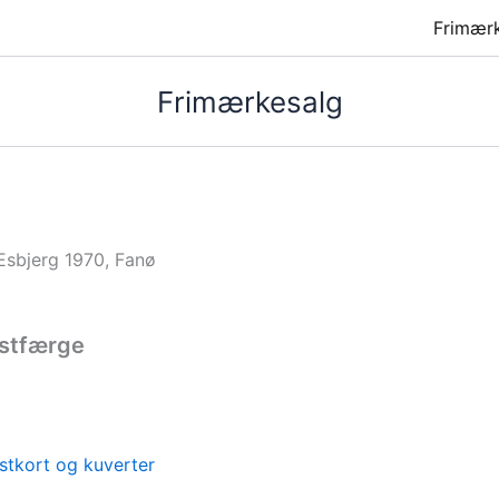
Frimær
Frimærkesalg
sbjerg 1970, Fanø
ostfærge
stkort og kuverter