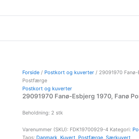
Gå
til
indholdet
Forside
/
Postkort og kuverter
/ 29091970 Fanø-E
Postfærge
Postkort og kuverter
29091970 Fanø-Esbjerg 1970, Fanø P
Beholdning: 2 stk
Varenummer (SKU):
FDK19700929-4
Kategori:
Po
Tags:
Danmark
,
Kuvert
,
Postfærge
,
Særkuvert