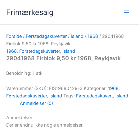
Gå
Frimærkesalg
til
indholdet
Forside
/
Førstedagskuverter
/
Island
/
1968
/ 29041968
Firblok 9,50 kr 1968, Reykjavík
1968
,
Førstedagskuverter
,
Island
29041968 Firblok 9,50 kr 1968, Reykjavík
Beholdning: 1 stk
Varenummer (SKU):
FIS19680429-3
Kategorier:
1968
,
Førstedagskuverter
,
Island
Tags:
Førstedagskuvert
,
Island
Anmeldelser (0)
Anmeldelser
Der er endnu ikke nogle anmeldelser.