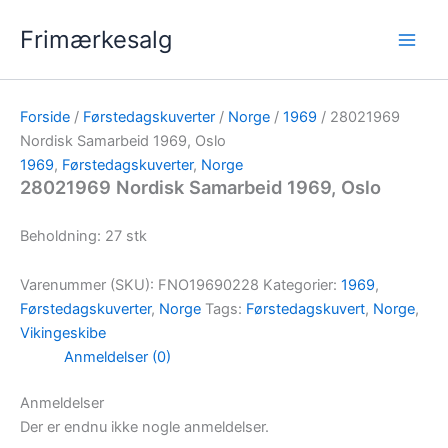
Gå
Frimærkesalg
til
indholdet
Forside
/
Førstedagskuverter
/
Norge
/
1969
/ 28021969
Nordisk Samarbeid 1969, Oslo
1969
,
Førstedagskuverter
,
Norge
28021969 Nordisk Samarbeid 1969, Oslo
Beholdning: 27 stk
Varenummer (SKU):
FNO19690228
Kategorier:
1969
,
Førstedagskuverter
,
Norge
Tags:
Førstedagskuvert
,
Norge
,
Vikingeskibe
Anmeldelser (0)
Anmeldelser
Der er endnu ikke nogle anmeldelser.