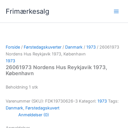
Gå
Frimærkesalg
til
indholdet
Forside
/
Førstedagskuverter
/
Danmark
/
1973
/ 26061973
Nordens Hus Reykjavik 1973, København
1973
26061973 Nordens Hus Reykjavik 1973,
København
Beholdning 1 stk
Varenummer (SKU):
FDK19730626-3
Kategori:
1973
Tags:
Danmark
,
Førstedagskuvert
Anmeldelser (0)
Anmeldelser