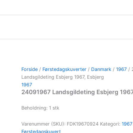
Gå
til
indholdet
Forside
/
Førstedagskuverter
/
Danmark
/
1967
/ 
Landsgildeting Esbjerg 1967, Esbjerg
1967
24091967 Landsgildeting Esbjerg 1967
Beholdning: 1 stk
Varenummer (SKU):
FDK19670924
Kategori:
1967
Førstedagskuvert