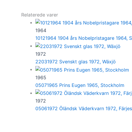
Relaterede varer
1964
10121964 1904 års Nobelpristagare 1964, 
1972
22031972 Svenskt glas 1972, Wäxjö
1965
05071965 Prins Eugen 1965, Stockholm
1972
05061972 Öländsk Väderkvarn 1972, Färje