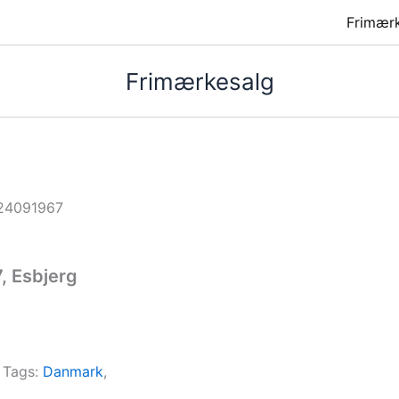
Frimær
Frimærkesalg
24091967
, Esbjerg
Tags:
Danmark
,