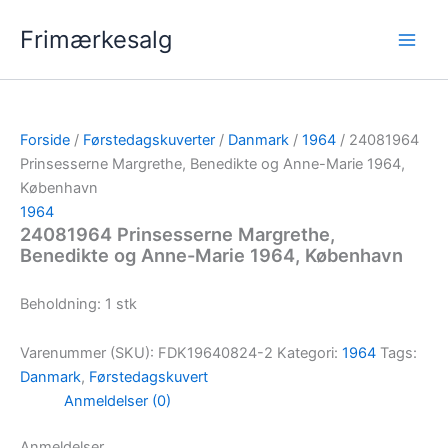
Gå
Frimærkesalg
til
indholdet
Forside
/
Førstedagskuverter
/
Danmark
/
1964
/ 24081964
Prinsesserne Margrethe, Benedikte og Anne-Marie 1964,
København
1964
24081964 Prinsesserne Margrethe,
Benedikte og Anne-Marie 1964, København
Beholdning: 1 stk
Varenummer (SKU):
FDK19640824-2
Kategori:
1964
Tags:
Danmark
,
Førstedagskuvert
Anmeldelser (0)
Anmeldelser