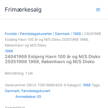
Gå
Frimærkesalg
til
indholdet
Forside
/
Førstedagskuverter
/
Danmark
/
1968
/ 24041968
Esbjerg Havn 100 år og M/S Disko 25051968 1968,
København og M/S Disko
1968
24041968 Esbjerg Havn 100 år og M/S Disko
25051968 1968, København og M/S Disko
Beholdning: 1 stk
Varenummer (SKU):
FDK19680424-4
Kategori:
1968
Tags:
Danmark
,
Førstedagskuvert
Anmeldelser (0)
Anmeldelser