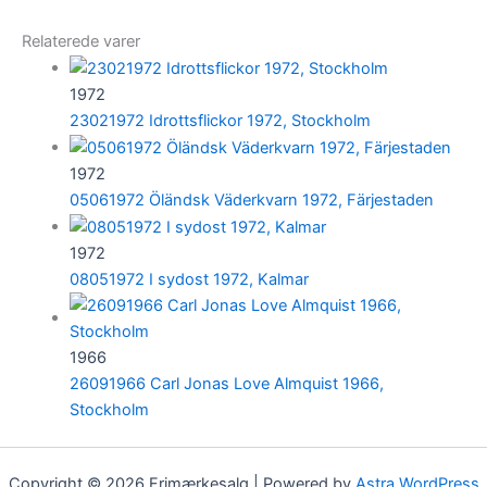
Relaterede varer
1972
23021972 Idrottsflickor 1972, Stockholm
1972
05061972 Öländsk Väderkvarn 1972, Färjestaden
1972
08051972 I sydost 1972, Kalmar
1966
26091966 Carl Jonas Love Almquist 1966,
Stockholm
Copyright © 2026 Frimærkesalg | Powered by
Astra WordPress