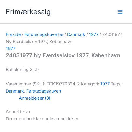
Gå
Frimærkesalg
til
indholdet
Forside
/
Førstedagskuverter
/
Danmark
/
1977
/ 24031977
Ny Færdselslov 1977, København
1977
24031977 Ny Færdselslov 1977, København
Beholdning 2 stk
Varenummer (SKU):
FDK19770324-2
Kategori:
1977
Tags:
Danmark
,
Førstedagskuvert
Anmeldelser (0)
Anmeldelser
Der er endnu ikke nogle anmeldelser.