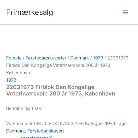
Gå
Frimærkesalg
til
indholdet
Forside
/
Førstedagskuverter
/
Danmark
/
1973
/ 22031973
Firblok Den Kongelige Veterinærskole 200 år 1973,
København
1973
22031973 Firblok Den Kongelige
Veterinærskole 200 år 1973, København
Beholdning 1 stk
Varenummer (SKU):
FDK19730322-6
Kategori:
1973
Tags:
Danmark
,
Førstedagskuvert