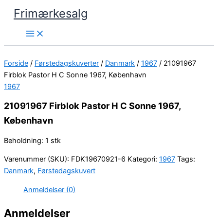
Gå
Frimærkesalg
til
indholdet
Forside
/
Førstedagskuverter
/
Danmark
/
1967
/ 21091967
Firblok Pastor H C Sonne 1967, København
1967
21091967 Firblok Pastor H C Sonne 1967,
København
Beholdning: 1 stk
Varenummer (SKU):
FDK19670921-6
Kategori:
1967
Tags:
Danmark
,
Førstedagskuvert
Anmeldelser (0)
Anmeldelser