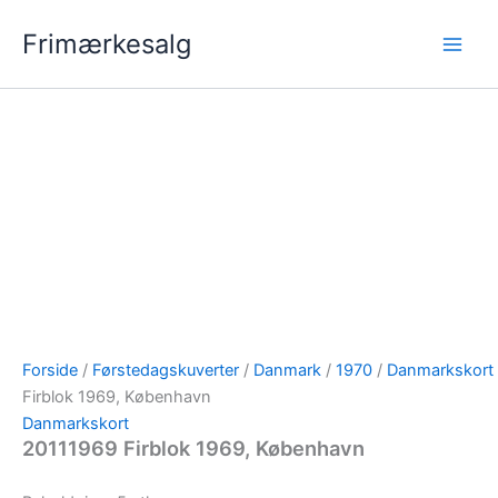
Gå
Frimærkesalg
til
indholdet
Forside
/
Førstedagskuverter
/
Danmark
/
1970
/
Danmarkskort
Firblok 1969, København
Danmarkskort
20111969 Firblok 1969, København