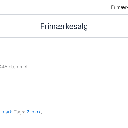
Frimær
Frimærkesalg
445 stemplet
nmark
Tags:
2-blok
,