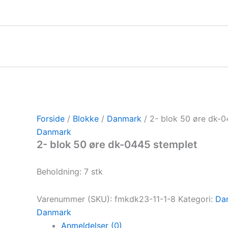
Gå
til
indholdet
Forside
/
Blokke
/
Danmark
/ 2- blok 50 øre dk-0
Danmark
2- blok 50 øre dk-0445 stemplet
Beholdning: 7 stk
Varenummer (SKU):
fmkdk23-11-1-8
Kategori:
Da
Danmark
Anmeldelser (0)