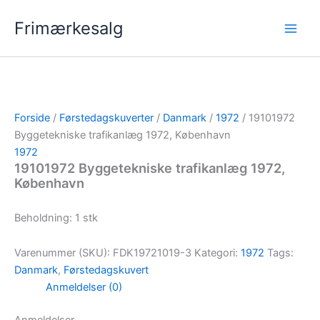
Gå
Frimærkesalg
til
indholdet
Forside
/
Førstedagskuverter
/
Danmark
/
1972
/ 19101972
Byggetekniske trafikanlæg 1972, København
1972
19101972 Byggetekniske trafikanlæg 1972,
København
Beholdning: 1 stk
Varenummer (SKU):
FDK19721019-3
Kategori:
1972
Tags:
Danmark
,
Førstedagskuvert
Anmeldelser (0)
Anmeldelser