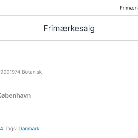
Frimær
Frimærkesalg
19091974 Botanisk
 København
74
Tags:
Danmark
,