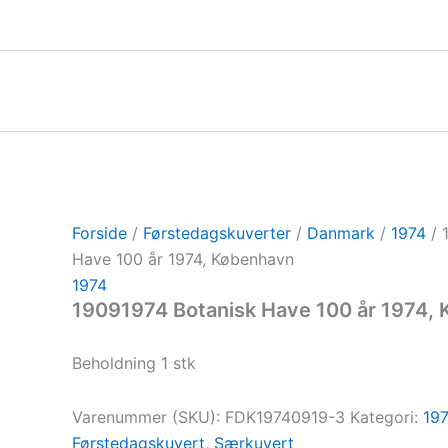
Gå
til
indholdet
Forside
/
Førstedagskuverter
/
Danmark
/
1974
/ 
Have 100 år 1974, København
1974
19091974 Botanisk Have 100 år 1974,
Beholdning 1 stk
Varenummer (SKU):
FDK19740919-3
Kategori:
19
Førstedagskuvert
,
Særkuvert