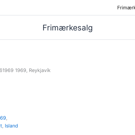
Frimær
Frimærkesalg
61969 1969, Reykjavík
969
,
t
,
Island