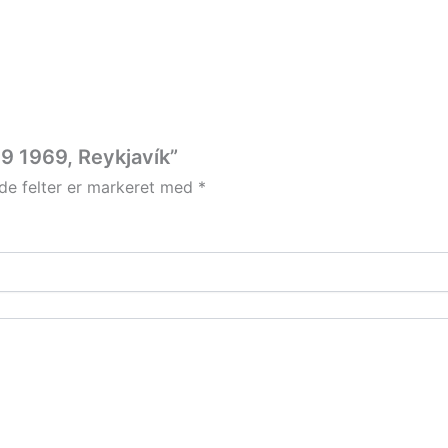
9 1969, Reykjavík”
e felter er markeret med
*