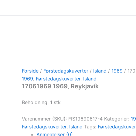
Gå
til
indholdet
Forside
/
Førstedagskuverter
/
Island
/
1969
/ 170
1969
,
Førstedagskuverter
,
Island
17061969 1969, Reykjavík
Beholdning: 1 stk
Varenummer (SKU):
FIS19690617-4
Kategorier:
1
Førstedagskuverter
,
Island
Tags:
Førstedagskuver
Anmeldelser (0)