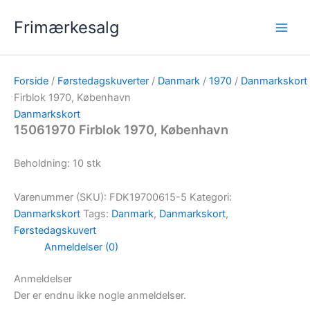
Gå
Frimærkesalg
til
indholdet
Forside
/
Førstedagskuverter
/
Danmark
/
1970
/
Danmarkskort
Firblok 1970, København
Danmarkskort
15061970 Firblok 1970, København
Beholdning: 10 stk
Varenummer (SKU):
FDK19700615-5
Kategori:
Danmarkskort
Tags:
Danmark
,
Danmarkskort
,
Førstedagskuvert
Anmeldelser (0)
Anmeldelser
Der er endnu ikke nogle anmeldelser.