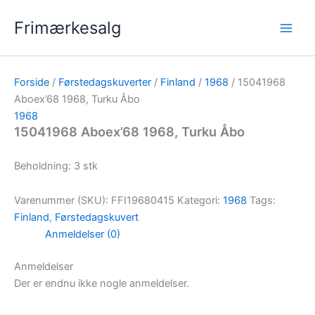
Gå
Frimærkesalg
til
indholdet
Forside
/
Førstedagskuverter
/
Finland
/
1968
/ 15041968
Aboex’68 1968, Turku Åbo
1968
15041968 Aboex’68 1968, Turku Åbo
Beholdning: 3 stk
Varenummer (SKU):
FFI19680415
Kategori:
1968
Tags:
Finland
,
Førstedagskuvert
Anmeldelser (0)
Anmeldelser
Der er endnu ikke nogle anmeldelser.