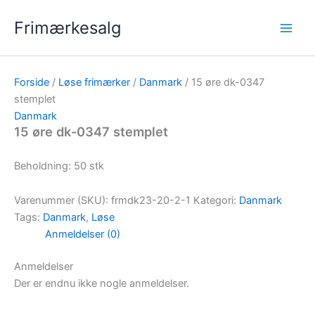
Gå
Frimærkesalg
til
indholdet
Forside
/
Løse frimærker
/
Danmark
/ 15 øre dk-0347
stemplet
Danmark
15 øre dk-0347 stemplet
Beholdning: 50 stk
Varenummer (SKU):
frmdk23-20-2-1
Kategori:
Danmark
Tags:
Danmark
,
Løse
Anmeldelser (0)
Anmeldelser
Der er endnu ikke nogle anmeldelser.