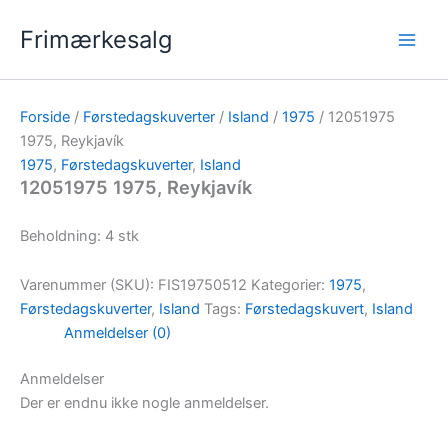
Gå
Frimærkesalg
til
indholdet
Forside
/
Førstedagskuverter
/
Island
/
1975
/ 12051975
1975, Reykjavík
1975
,
Førstedagskuverter
,
Island
12051975 1975, Reykjavík
Beholdning: 4 stk
Varenummer (SKU):
FIS19750512
Kategorier:
1975
,
Førstedagskuverter
,
Island
Tags:
Førstedagskuvert
,
Island
Anmeldelser (0)
Anmeldelser
Der er endnu ikke nogle anmeldelser.