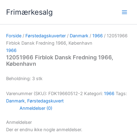
Gå
Frimærkesalg
til
indholdet
Forside
/
Førstedagskuverter
/
Danmark
/
1966
/ 12051966
Firblok Dansk Fredning 1966, København
1966
12051966 Firblok Dansk Fredning 1966,
København
Beholdning: 3 stk
Varenummer (SKU):
FDK19660512-2
Kategori:
1966
Tags:
Danmark
,
Førstedagskuvert
Anmeldelser (0)
Anmeldelser
Der er endnu ikke nogle anmeldelser.