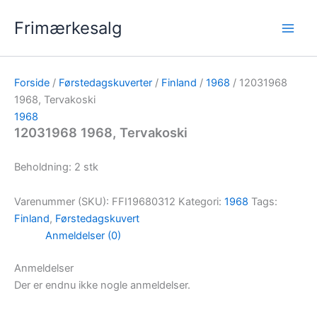
Gå
Frimærkesalg
til
indholdet
Forside
/
Førstedagskuverter
/
Finland
/
1968
/ 12031968
1968, Tervakoski
1968
12031968 1968, Tervakoski
Beholdning: 2 stk
Varenummer (SKU):
FFI19680312
Kategori:
1968
Tags:
Finland
,
Førstedagskuvert
Anmeldelser (0)
Anmeldelser
Der er endnu ikke nogle anmeldelser.