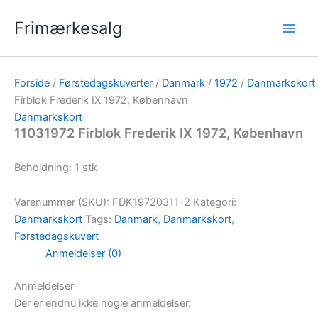
Gå
Frimærkesalg
til
indholdet
Forside
/
Førstedagskuverter
/
Danmark
/
1972
/
Danmarkskort
Firblok Frederik IX 1972, København
Danmarkskort
11031972 Firblok Frederik IX 1972, København
Beholdning: 1 stk
Varenummer (SKU):
FDK19720311-2
Kategori:
Danmarkskort
Tags:
Danmark
,
Danmarkskort
,
Førstedagskuvert
Anmeldelser (0)
Anmeldelser
Der er endnu ikke nogle anmeldelser.