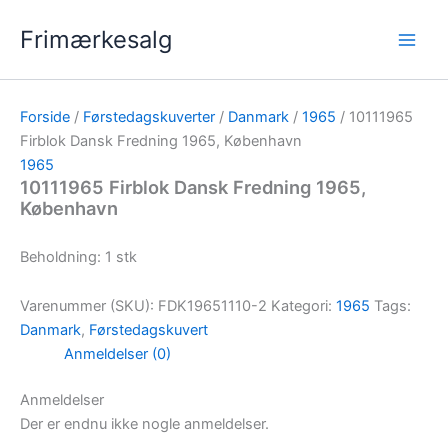
Gå
Frimærkesalg
til
indholdet
Forside
/
Førstedagskuverter
/
Danmark
/
1965
/ 10111965
Firblok Dansk Fredning 1965, København
1965
10111965 Firblok Dansk Fredning 1965,
København
Beholdning: 1 stk
Varenummer (SKU):
FDK19651110-2
Kategori:
1965
Tags:
Danmark
,
Førstedagskuvert
Anmeldelser (0)
Anmeldelser
Der er endnu ikke nogle anmeldelser.